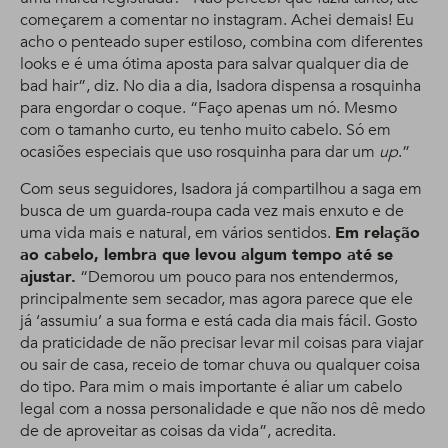
começarem a comentar no instagram. Achei demais! Eu
acho o penteado super estiloso, combina com diferentes
looks e é uma ótima aposta para salvar qualquer dia de
bad hair”, diz. No dia a dia, Isadora dispensa a rosquinha
para engordar o coque. “Faço apenas um nó. Mesmo
com o tamanho curto, eu tenho muito cabelo. Só em
ocasiões especiais que uso rosquinha para dar um
up
.”
Com seus seguidores, Isadora já compartilhou a saga em
busca de um guarda-roupa cada vez mais enxuto e de
uma vida mais e natural, em vários sentidos.
Em relação
ao cabelo, lembra que levou algum tempo até se
ajustar.
“Demorou um pouco para nos entendermos,
principalmente sem secador, mas agora parece que ele
já ‘assumiu’ a sua forma e está cada dia mais fácil. Gosto
da praticidade de não precisar levar mil coisas para viajar
ou sair de casa, receio de tomar chuva ou qualquer coisa
do tipo. Para mim o mais importante é aliar um cabelo
legal com a nossa personalidade e que não nos dê medo
de de aproveitar as coisas da vida”, acredita.