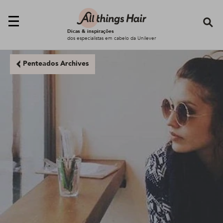
Se
Dicas & inspirações
dos especialistas em cabelo da Unilever
Penteados Archives