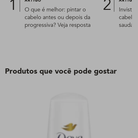
ARTIGO
ARTIGO
O que é melhor: pintar o
Invista
cabelo antes ou depois da
cabelos
progressiva? Veja resposta
saudáve
Produtos que você pode gostar