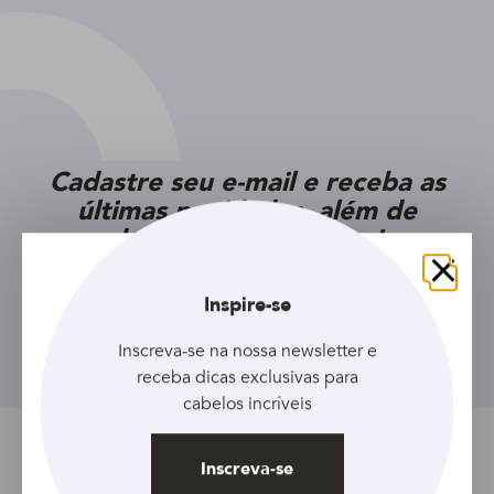
Cadastre seu e-mail e receba as
últimas novidades, além de
descontos exclusivos!
Fechar
Inspire-se
Inscreva-se
Inscreva-se na nossa newsletter e
receba dicas exclusivas para
cabelos incríveis
Inscreva-se
Tópicos relacionados