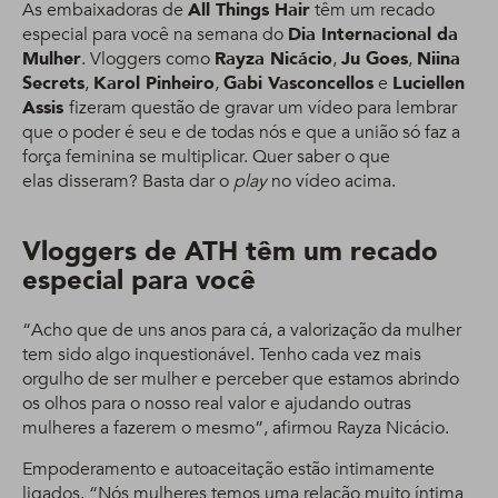
As embaixadoras de
All Things Hair
têm um recado
especial para você na semana do
Dia Internacional da
Mulher
. Vloggers como
Rayza Nicácio
,
Ju Goes
,
Niina
Secrets
,
Karol Pinheiro
,
Gabi Vasconcellos
e
Luciellen
Assis
fizeram questão de gravar um vídeo para lembrar
que o poder é seu e de todas nós e que a união só faz a
força feminina se multiplicar. Quer saber o que
elas disseram? Basta dar o
play
no vídeo acima.
Vloggers de ATH têm um recado
especial para você
“Acho que de uns anos para cá, a valorização da mulher
tem sido algo inquestionável. Tenho cada vez mais
orgulho de ser mulher e perceber que estamos abrindo
os olhos para o nosso real valor e ajudando outras
mulheres a fazerem o mesmo”, afirmou Rayza Nicácio.
Empoderamento e autoaceitação estão intimamente
ligados. “Nós mulheres temos uma relação muito íntima