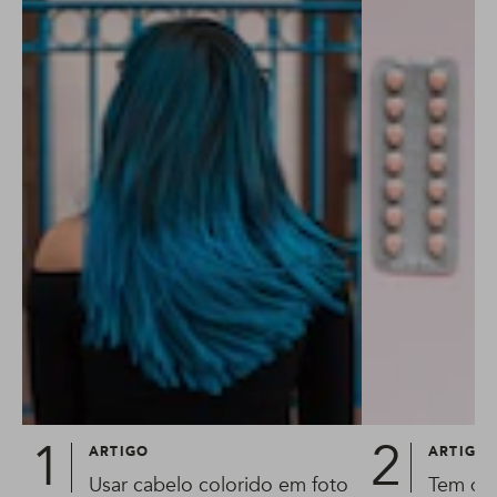
ARTIGO
ARTIGO
Usar cabelo colorido em foto
Tem dúv