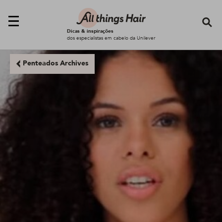
Se
Dicas & inspirações
dos especialistas em cabelo da Unilever
Penteados Archives