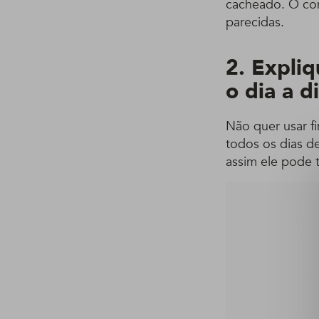
cacheado. O cont
parecidas.
2. Expliq
o dia a d
Não quer usar f
todos os dias d
assim ele pode t