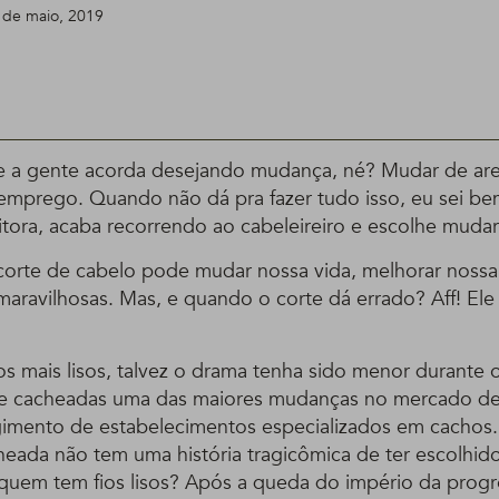
0 de maio, 2019
e a gente acorda desejando mudança, né? Mudar de ar
emprego. Quando não dá pra fazer tudo isso, eu sei be
itora, acaba recorrendo ao cabeleireiro e escolhe mudar
corte de cabelo pode mudar nossa vida, melhorar nossa
 maravilhosas. Mas, e quando o corte dá errado? Aff! Ele
os mais lisos, talvez o drama tenha sido menor durante 
 e cacheadas uma das maiores mudanças no mercado de
rgimento de estabelecimentos especializados em cachos.
heada não tem uma história tragicômica de ter escolhid
quem tem fios lisos? Após a queda do império da progre