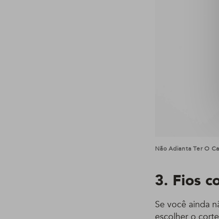
Não Adianta Ter O C
3. Fios 
Se você ainda nã
escolher o cort