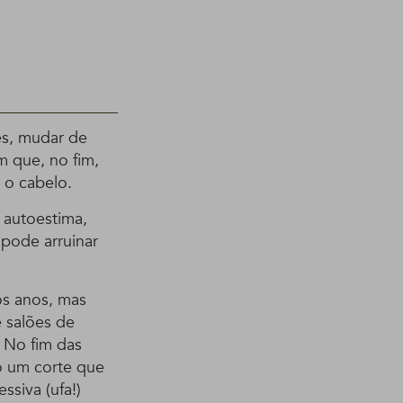
es, mudar de
m que, no fim,
 o cabelo.
 autoestima,
 pode arruinar
os anos, mas
 salões de
 No fim das
o um corte que
ssiva (ufa!)