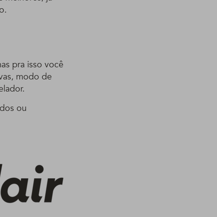
o.
mas pra isso você
ivas, modo de
elador.
ados ou