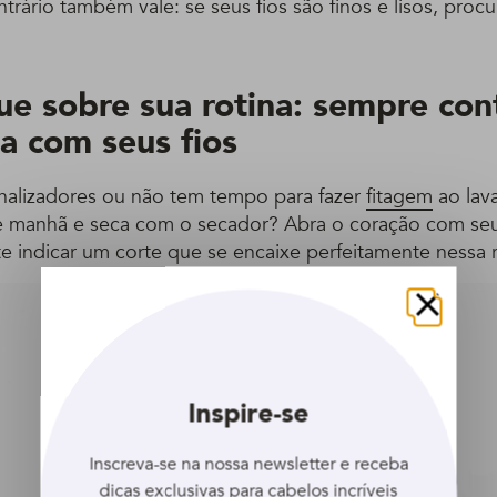
rário também vale: se seus fios são finos e lisos, proc
ue sobre sua rotina: sempre con
ia com seus fios
inalizadores ou não tem tempo para fazer
fitagem
ao lav
e manhã e seca com o secador? Abra o coração com seu 
e indicar um corte que se encaixe perfeitamente nessa r
Fechar
Inspire-se
Inscreva-se na nossa newsletter e receba
dicas exclusivas para cabelos incríveis