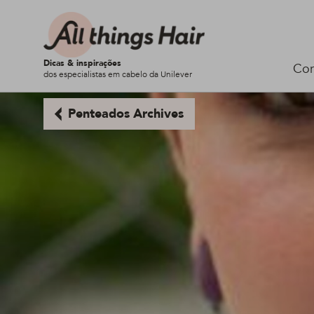
Dicas & inspirações
Cor
dos especialistas em cabelo da Unilever
Penteados Archives