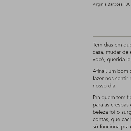
Virgínia Barbosa | 3
Tem dias em qu
casa, mudar de 
você, querida le
Afinal, um bom 
fazer-nos sentir
nosso dia.
Pra quem tem fi
para as crespas
beleza foi o su
contas, que cac
só funciona pra 