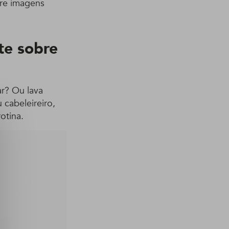
ure imagens
te sobre
ar? Ou lava
cabeleireiro,
otina.