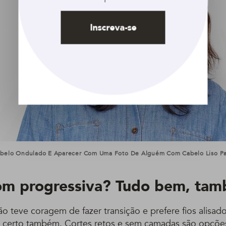
Inscreva-se
abelo Ondulado E Aparecer Com Uma Foto De Alguém Com Cabelo Liso Par
com progressiva? Tudo bem, ta
o teve coragem de fazer transição e prefere fios alisad
e certo também. Cortes retos e sem
camadas
são opções