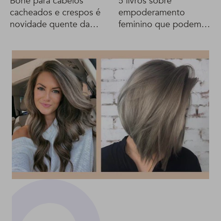
Boné para cabelos
5 livros sobre
cacheados e crespos é
empoderamento
novidade quente da
feminino que podem
grife de Beyoncé
te ajudar na transição
capilar