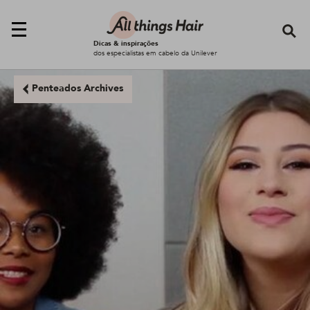
Se
Dicas & inspirações
dos especialistas em cabelo da Unilever
Penteados Archives