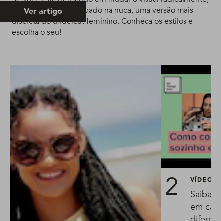
aposte no cabelo raspado na nuca, uma versão mais
Ver artigo
discreta do undercut feminino. Conheça os estilos e
escolha o seu!
VÍDEO
Saiba c
em casa
diferent