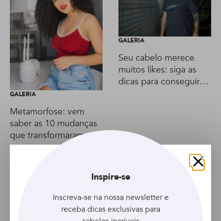
GALERIA
Seu cabelo merece
muitos likes: siga as
dicas para conseguir
selfies incríveis com o
GALERIA
celular
Metamorfose: vem
saber as 10 mudanças
que transformaram a
vida de Rayza Nicácio
Fechar
Inspire-se
Inscreva-se na nossa newsletter e
receba dicas exclusivas para
cabelos incríveis