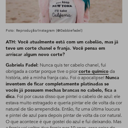
Foto: Reprodução/Instagram (@gabbiefadel)
ATH: Você atualmente está com um cabelão, mas já
teve um corte chanel e franja. Você pensa em
arriscar algum novo corte?
Gabriela Fadel:
Nunca quis ter cabelo chanel, fui
obrigada a cortar porque tive o pior
corte químico
da
história, até a minha franja caiu. Foi o apocalipse!
Nunca
inventem de ficar completamente platinadas se
vocês já possuem mechas brancas no cabelo, fica a
dica
. Foi por causa disso que pintei o cabelo de azul: ele
estava muito estragado e queria pintar ele de volta da cor
natural de tão arrependida. Então, fiz uma última loucura
e pintei de azul para depois pintar de volta da cor natural.
O que acontece é que gostei do azul e fui deixando. Mas
a franja vai voltar, tive franja por 10 anos, essa coisa de