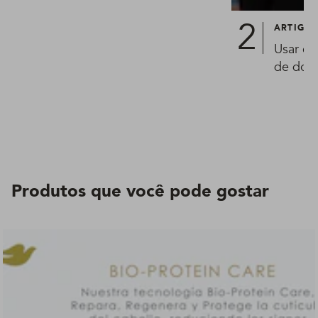
ARTIGO
Usar ca
de doc
Produtos que você pode gostar