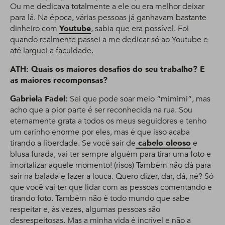
Ou me dedicava totalmente a ele ou era melhor deixar
para lá. Na época, várias pessoas já ganhavam bastante
dinheiro com
Youtube
, sabia que era possível. Foi
quando realmente passei a me dedicar só ao Youtube e
até larguei a faculdade.
ATH: Quais os maiores desafios do seu trabalho? E
as maiores recompensas?
Gabriela Fadel:
Sei que pode soar meio “mimimi”, mas
acho que a pior parte é ser reconhecida na rua. Sou
eternamente grata a todos os meus seguidores e tenho
um carinho enorme por eles, mas é que isso acaba
tirando a liberdade. Se você sair de
cabelo oleoso
e
blusa furada, vai ter sempre alguém para tirar uma foto e
imortalizar aquele momento! (risos) Também não dá para
sair na balada e fazer a louca. Quero dizer, dar, dá, né? Só
que você vai ter que lidar com as pessoas comentando e
tirando foto. Também não é todo mundo que sabe
respeitar e, às vezes, algumas pessoas são
desrespeitosas. Mas a minha vida é incrível e não a