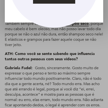
secador, sem chapinha, sem modelador de cachos (não
vou gostar, mas não vai ser o fim do mundo), mas
se não
tiver um creme de hidratação realmente bom
comigo, surto
. Vida de cabelo descolorido é assim, né?
Também sempre carrego comigo
shampoo seco
, porque
meu cabelo é bem oleoso, mas não posso lavar todo dia
porque se não o azul não dura, então shampoo seco nele!
E elásticos e grampos para fazer aquele coque se não
tiver jeito.
ATH: Como você se sente sabendo que influencia
tantas outras pessoas com seus vídeos?
Gabriela Fadel:
Gosto, sinceramente. Gosto muito de
expressar o que penso e tento ao máximo sempre
influenciar todo mundo positivamente. Claro, não é todo
dia que a gente acerta, né? Todo mundo erra. Mas acho
que até errando é legal, porque aí você diz “ei, errei,
desculpa, acontece” e mostra para as pessoas que é
normal: eu erro, elas erram, todo mundo erra. Não adianta
ficar apontando dedos, o legal é aprender com os erros.