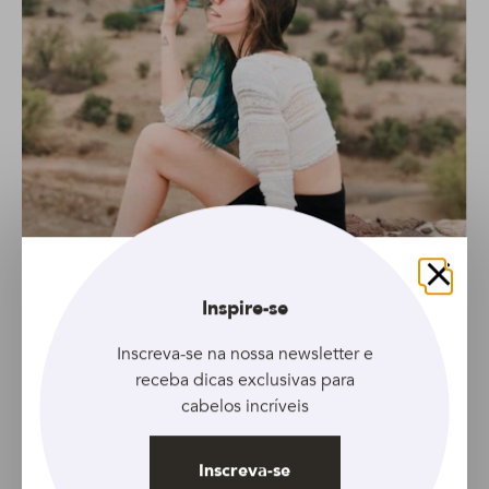
Fechar
Inspire-se
Inscreva-se na nossa newsletter e
Foto: Reprodução/Instagram (@gabbiefadel)
receba dicas exclusivas para
cabelos incríveis
ATH: Nessas ocasiões, como lida com o cabelo? O
que não pode faltar na sua nécessaire?
Inscreva-se
Gabriela Fadel:
Creme de hidratação
. Posso viver sem