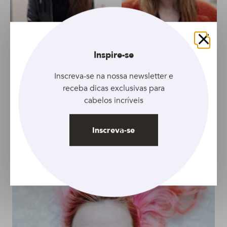
ARTIGO
ARTIGO
Fechar
Inspire-se
Como aderir à
Aprenda a fazer a
Inscreva-se na nossa newsletter e
tendência da franja
escova perfeita na
receba dicas exclusivas para
curtíssima
franja
cabelos incríveis
Inscreva-se