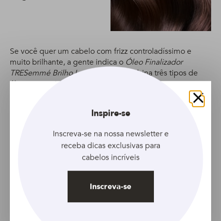
Biotina 400 ml
Se você quer um cabelo com frizz controladíssimo e
muito brilhante, a gente indica o
Óleo Finalizador
TRESemmé Brilho Lamelar
, que combina três tipos de
óleos vegetais
diferentes.
Fechar
Inspire-se
Inscreva-se na nossa newsletter e
receba dicas exclusivas para
cabelos incríveis
Acondicionador DOVE
Cuidado Delicado 400 ml
Inscreva-se