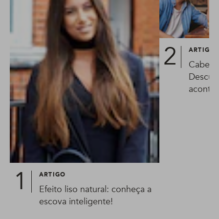
ARTIGO
Cabelo
Descubr
aconte
ARTIGO
Efeito liso natural: conheça a
escova inteligente!