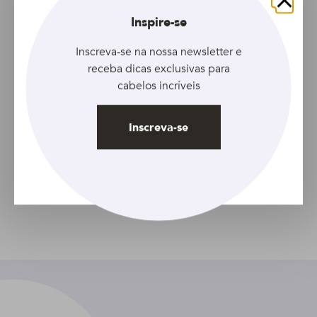
Hidratação Profunda
. Este penteado vai bem com
Fechar
Inspire-se
bastante
Spray Texturizador TRESemmé Expert
Perfeitamente (Des)arrumado!
O
Óleo Nexxus Oil
Inscreva-se na nossa newsletter e
Infinite
deve ser utilizado antes do spray.
receba dicas exclusivas para
cabelos incríveis
O que você vai precisar
Inscreva-se
Facebook
Twitter
Pinterest
Email
Compartilhar