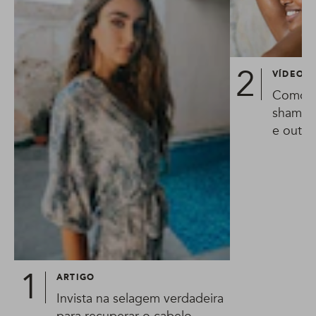
VÍDEO
Como l
shampo
e outra
ARTIGO
Invista na selagem verdadeira