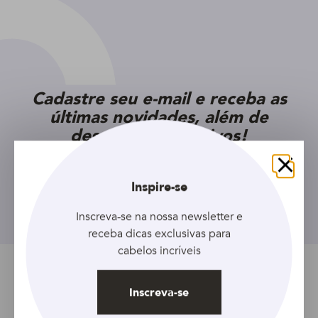
Cadastre seu e-mail e receba as
últimas novidades, além de
descontos exclusivos!
Fechar
Inspire-se
Inscreva-se
Inscreva-se na nossa newsletter e
receba dicas exclusivas para
cabelos incríveis
Tópicos relacionados
Inscreva-se
Afro
Artigo
Cacheado
Com quÃ­mica
Crespo