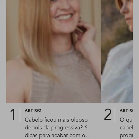
ARTIGO
ARTIGO
Cabelo ficou mais oleoso
O que é
depois da progressiva? 6
cabelo 
dicas para acabar com o
progres