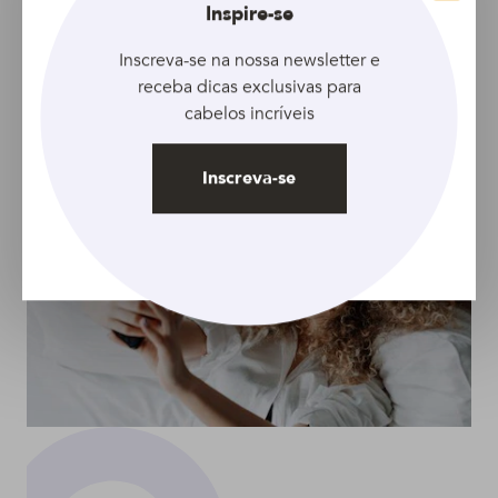
Fechar
Inspire-se
Como finalizar o
Conquiste fios lisos
cabelo crespo em casa
sem precisar alisar o
Inscreva-se na nossa newsletter e
e ficar com um visual
cabelo com química
receba dicas exclusivas para
de arrasar
cabelos incríveis
Inscreva-se