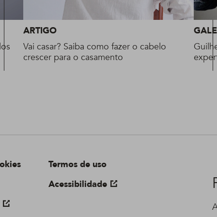
ARTIGO
GALE
los
Vai casar? Saiba como fazer o cabelo
Guilh
crescer para o casamento
exper
okies
Termos de uso
Acessibilidade
A