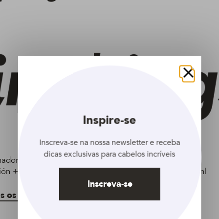
Fechar
Inspire-se
Inscreva-se na nossa newsletter e receba
dicas exclusivas para cabelos incríveis
nador DOVE
Acondicionador DOVE
ón + Retinol 650ml
Regeneración + Retinol 200 ml
Inscreva-se
s os produtos
Veja todos os produtos