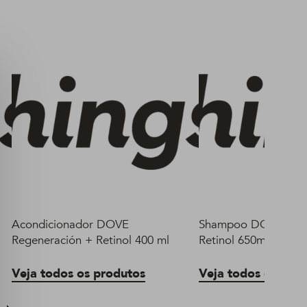
Acondicionador DOVE
Shampoo DOVE Rege
Regeneración + Retinol 400 ml
Retinol 650ml
Veja todos os produtos
Veja todos os pro