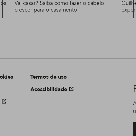
los
Vai casar? Saiba como fazer o cabelo
Guilh
crescer para o casamento
exper
okies
Termos de uso
Acessibilidade
A
u