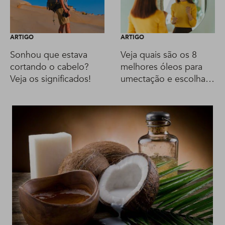
ARTIGO
ARTIGO
Sonhou que estava
Veja quais são os 8
cortando o cabelo?
melhores óleos para
Veja os significados!
umectação e escolha o
seu!