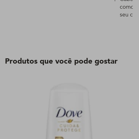
como id
seu cab
cachea
Produtos que você pode gostar