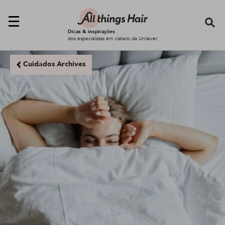
Se
Dicas & inspirações
dos especialistas em cabelo da Unilever
Cuidados Archives