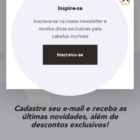
Acondicionador DOVE
Fechar
Largos, fuertes y flexibles
Inspire-se
400 ml
Inscreva-se na nossa newsletter e
receba dicas exclusivas para
cabelos incríveis
Compartilhar
Inscreva-se
Cadastre seu e-mail e receba as
últimas novidades, além de
descontos exclusivos!