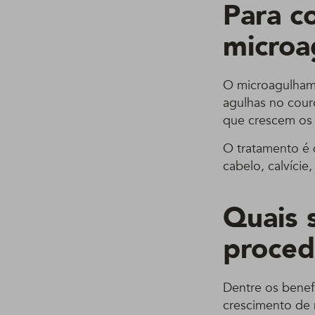
Para c
microa
O microagulhame
agulhas no cour
que crescem os 
O tratamento é
cabelo, calvície,
Quais 
proce
Dentre os benef
crescimento de 