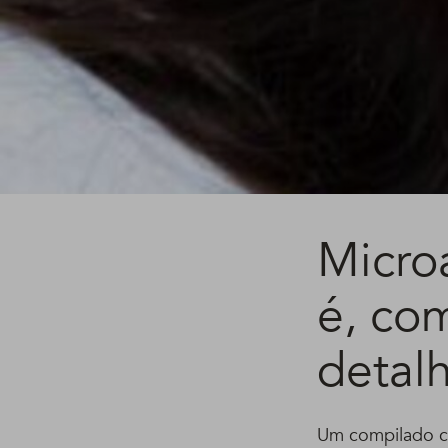
Micro
é, co
detal
Um compilado co