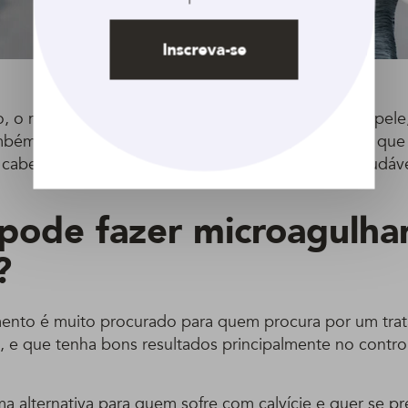
Inscreva-se
o, o microagulhamento capilar, assim como feito na pele
mbém um tratamento de prevenção de queda, visto que
cabelos e estimulando um ciclo de crescimento saudável
ode fazer microagulh
?
ento é muito procurado para quem procura por um tra
vo, e que tenha bons resultados principalmente no contr
a alternativa para quem sofre com calvície e quer se pr