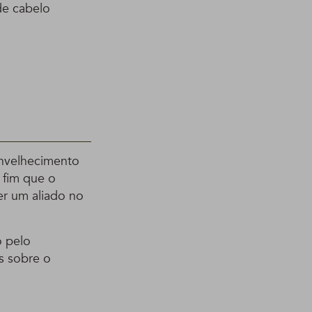
de cabelo
envelhecimento
 fim que o
er um aliado no
o pelo
s sobre o