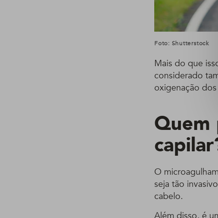
Foto: Shutterstock
Mais do que iss
considerado ta
oxigenação dos 
Quem p
capilar
O microagulham
seja tão invasi
cabelo.
Além disso, é um