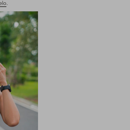
elo
.