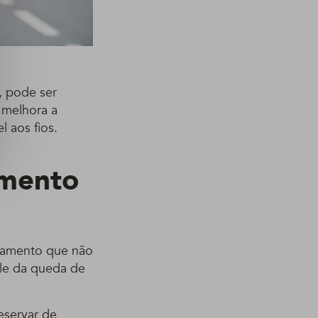
, pode ser
 melhora a
 aos fios.
amento
tamento que não
ole da queda de
eservar de