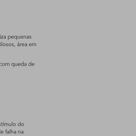
liza pequenas
ilosos, área em
 com queda de
stímulo do
e falha na