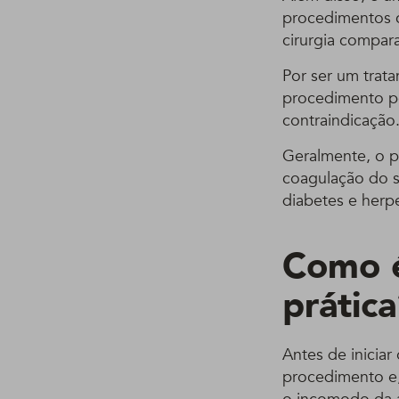
procedimentos c
cirurgia compar
Por ser um trat
procedimento po
contraindicação
Geralmente, o p
coagulação do s
diabetes e herp
Como é
prátic
Antes de inicia
procedimento e,