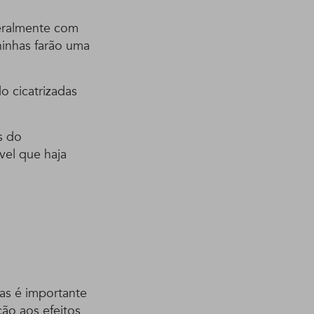
geralmente com
inhas farão uma
 cicatrizadas
s do
vel que haja
as é importante
ão aos efeitos