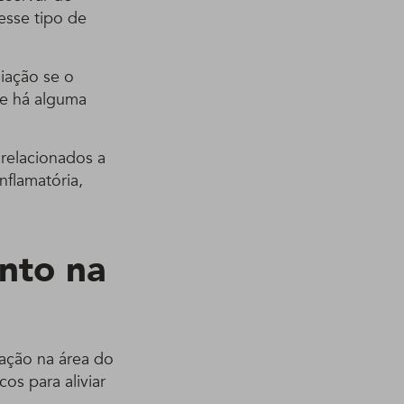
esse tipo de
iação se o
se há alguma
relacionados a
nflamatória,
nto na
zação na área do
os para aliviar