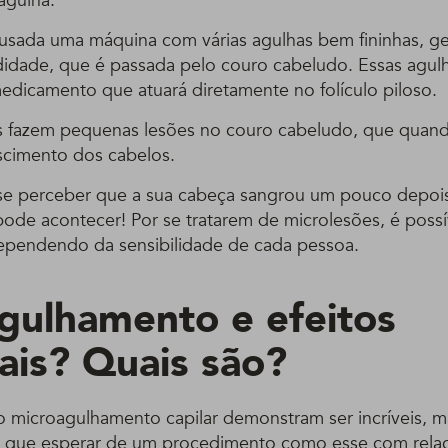
agulha.
 usada uma máquina com várias agulhas bem fininhas, 
dade, que é passada pelo couro cabeludo. Essas agulh
edicamento que atuará diretamente no folículo piloso.
s fazem pequenas lesões no couro cabeludo, que quando
scimento dos cabelos.
se perceber que a sua cabeça sangrou um pouco depoi
ode acontecer! Por se tratarem de microlesões, é possí
ependendo da sensibilidade de cada pessoa.
gulhamento e efeitos
rais? Quais são?
o microagulhamento capilar demonstram ser incríveis, m
 que esperar de um procedimento como esse com relaç