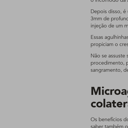
o incomodo da 
Depois disso, é
3mm de profundi
injeção de um m
Essas agulhinha
propiciam o cre
Não se assuste 
procedimento, p
sangramento, d
Microa
colate
Os benefícios d
saber também o