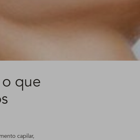
 o que
os
!
ento capilar,