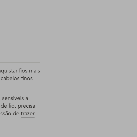
uistar fios mais
cabelos finos
 sensíveis a
e fio, precisa
issão de
trazer