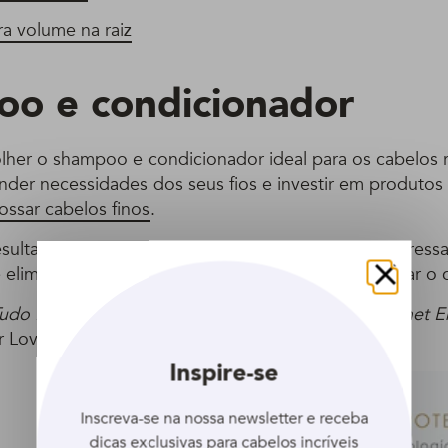
a volume na raiz
o e condicionador
lher o shampoo e condicionador ideal para os cabelos r
nder necessidades dos seus fios e investir em produtos 
ossar cabelos finos
.
esultado fios mais encorpados e menos ralos, é interess
elimine a oleosidade que pesa os fios, sem ressecar o 
Fechar
udo Pra Cabelo é o
Shampoo Love Beauty and Planet E
 Love Beauty and Planet Energizing Detox.
Inspire-se
Inscreva-se na nossa newsletter e receba
dicas exclusivas para cabelos incríveis