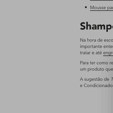
Mousse par
Shampo
Na hora de esco
importante ente
tratar e até
engr
Para ter como r
um produto que 
A sugestão de
T
e Condicionador