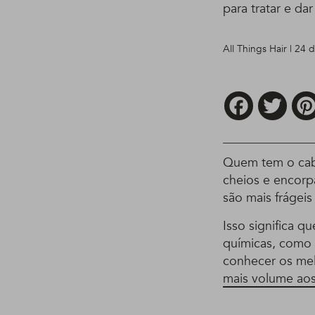
para tratar e da
All Things Hair | 24 
Facebook
Twitt
Quem tem o cabe
cheios e encorp
são mais frágeis
Isso significa q
químicas, como 
conhecer os mel
mais volume aos 