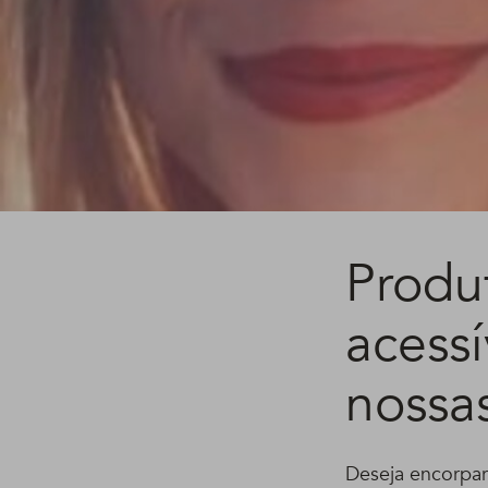
Produ
acessí
nossa
Deseja encorpar 