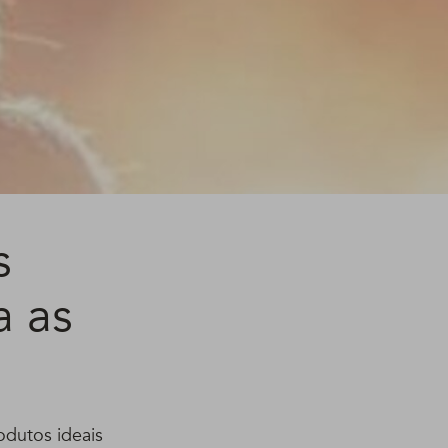
s
a as
odutos ideais