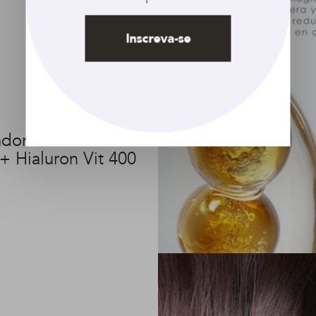
Inscreva-se
ador DOVE
+ Hialuron Vit 400