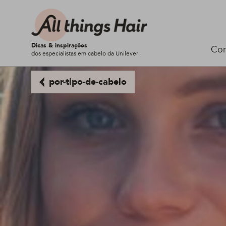
Dicas & inspirações
Cor
dos especialistas em cabelo da Unilever
por-tipo-de-cabelo