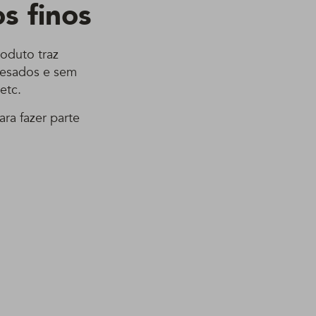
s finos
roduto traz
pesados e sem
etc.
ra fazer parte