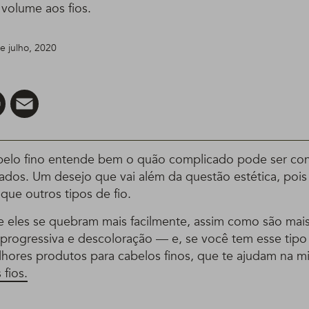
r volume aos fios.
de julho, 2020
er
Pinterest
Email
lo fino entende bem o quão complicado pode ser conq
ados. Um desejo que vai além da questão estética, pois 
 que outros tipos de fio.
ue eles se quebram mais facilmente, assim como são mais
progressiva e descoloração — e, se você tem esse tipo d
hores produtos para cabelos finos, que te ajudam na m
fios.