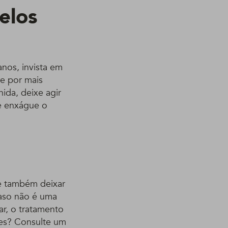
elos
anos, invista em
re por mais
hida, deixe agir
 e enxágue o
te também deixar
aso não é uma
ar, o tratamento
ões? Consulte um