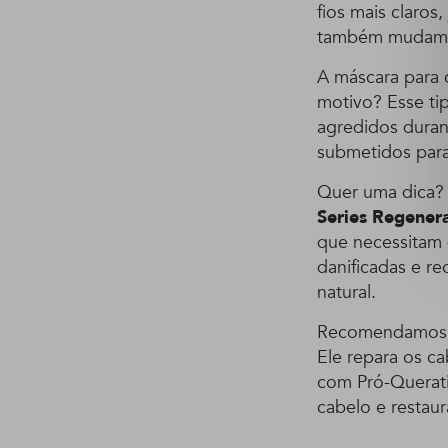
fios mais claro
também mudam
A máscara para 
motivo? Esse tip
agredidos duran
submetidos para 
Quer uma dica?
Series Regenera
que necessitam 
danificadas e re
natural.
Recomendamos
Ele repara os ca
com Pró-Queratin
cabelo e restaur