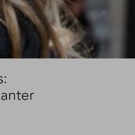
s:
manter