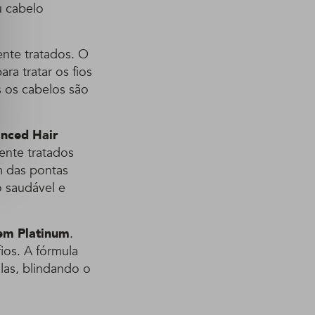
u cabelo
ente tratados. O
ra tratar os fios
 os cabelos são
nced Hair
ente tratados
m das pontas
o saudável e
em Platinum
.
ios. A fórmula
ulas, blindando o