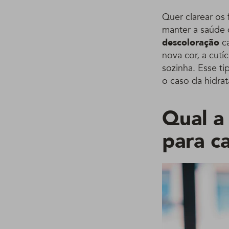
Quer clarear os 
manter a saúde d
descoloração
ca
nova cor, a cutí
sozinha. Esse t
o caso da hidrat
Qual a
para ca