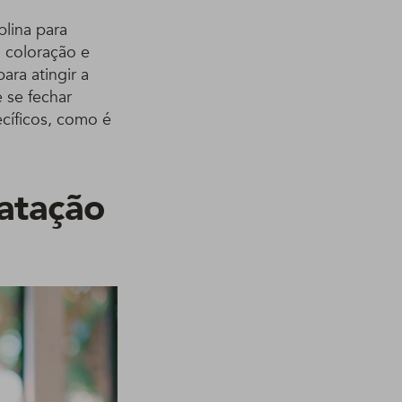
plina para
a coloração e
ra atingir a
e se fechar
cíficos, como é
atação