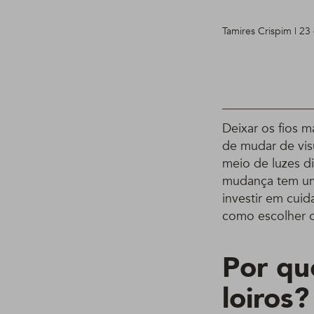
Tamires Crispim | 2
Deixar os fios m
de mudar de visua
meio de luzes di
mudança tem um 
investir em cuida
como escolher o 
Por qu
loiros?