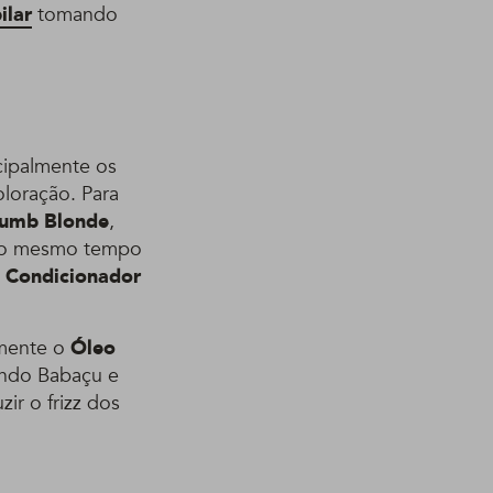
ilar
tomando
cipalmente os
loração. Para
umb Blonde
,
s ao mesmo tempo
o
Condicionador
imente o
Óleo
uindo Babaçu e
zir o frizz dos