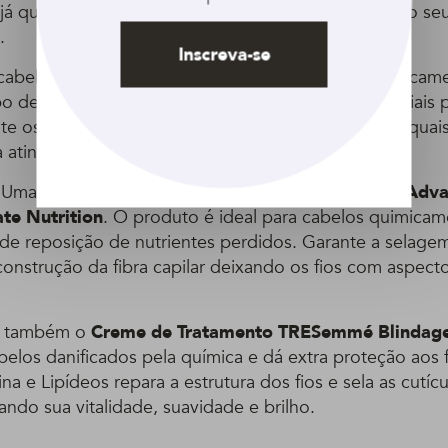
s, já que com a mudança de visual as necessidades do se
.
Inscreva-se
cabelos loiros deve ser indicada para cabelos quimicam
o de produto conta com ingredientes ativos especiais pa
te os processos de descoloração e
coloração
aos quais
atingir o tom de loiro desejado.
 Uma boa opção é o
Creme De Tratamento Dove Adva
te Nutrition
. O produto é ideal para cabelos quimicam
de reposição de nutrientes perdidos. Garante a selage
construção da fibra capilar deixando os fios com aspect
 também o
Creme de Tratamento TRESemmé Blindag
belos danificados pela química e dá extra proteção aos f
a e Lipídeos repara a estrutura dos fios e sela as cutíc
ando sua vitalidade, suavidade e brilho.