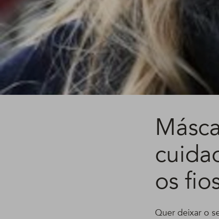
Máscar
cuida
os fio
Quer deixar o se