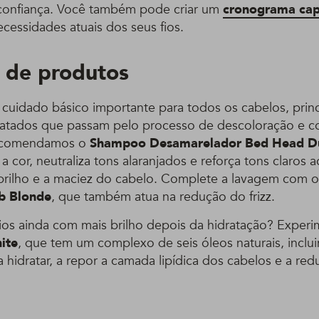
 confiança. Você também pode criar um
cronograma cap
cessidades atuais dos seus fios.
 de produtos
cuidado básico importante para todos os cabelos, prin
atados que passam pelo processo de descoloração e co
 recomendamos o
Shampoo Desamarelador Bed Head D
a cor, neutraliza tons alaranjados e reforça tons claro
rilho e a maciez do cabelo. Complete a lavagem com 
b Blonde
, que também atua na redução do frizz.
fios ainda com mais brilho depois da hidratação? Exper
nite
, que tem um complexo de seis óleos naturais, incl
a hidratar, a repor a camada lipídica dos cabelos e a redu