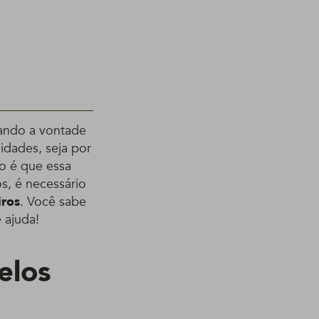
uando a vontade
lidades, seja por
to é que essa
s, é necessário
iros
. Você sabe
 ajuda!
elos