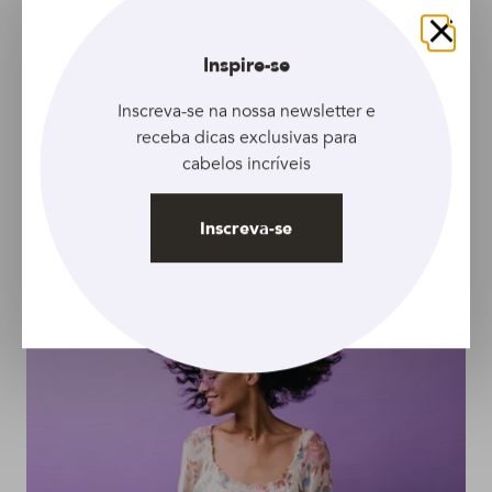
Fechar
Inspire-se
ARTIGO
Inscreva-se na nossa newsletter e
Plástica dos fios tem
receba dicas exclusivas para
formol? 6 coisas que
cabelos incríveis
você precisa saber
sobre o tratamento
Inscreva-se