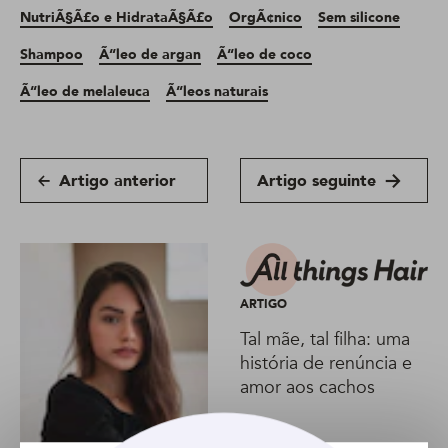
NutriÃ§Ã£o e HidrataÃ§Ã£o
OrgÃ¢nico
Sem silicone
Shampoo
Ã“leo de argan
Ã“leo de coco
Ã“leo de melaleuca
Ã“leos naturais
Artigo anterior
Artigo seguinte
ARTIGO
Tal mãe, tal filha: uma
história de renúncia e
amor aos cachos