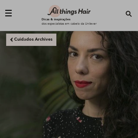
Se
Dicas & inspirações
dos especialistas em cabelo da Unilever
Cuidados Archives