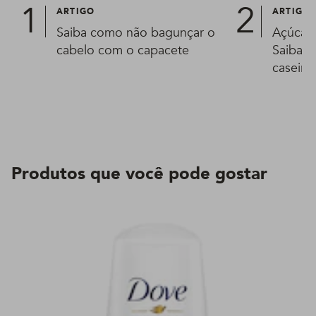
ARTIGO
ARTIGO
Saiba como não bagunçar o
Açúcar 
cabelo com o capacete
Saiba t
caseira
Produtos que você pode gostar