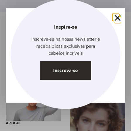
Fechar
Inspire-se
Tópicos relacionados
Inscreva-se na nossa newsletter e
Artigo
Cabelo sem vida
Feminino
Limpeza Profunda
receba dicas exclusivas para
cabelos incríveis
Artigo anterior
Artigo seguinte
Inscreva-se
ARTIGO