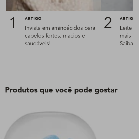
ARTIGO
ARTIGO
Invista em aminoácidos para
Leite hi
cabelos fortes, macios e
mais be
saudáveis!
Saiba t
Produtos que você pode gostar