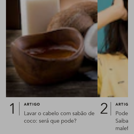
ARTIGO
ARTIGO
Lavar o cabelo com sabão de
Pode us
coco: será que pode?
Saiba p
malefíc