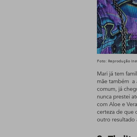
Foto: Reprodução In
Mari já tem fami
mãe também a ac
comum, já chegu
nunca prestei a
com Aloe e Vera
certeza de que 
outro resultado 