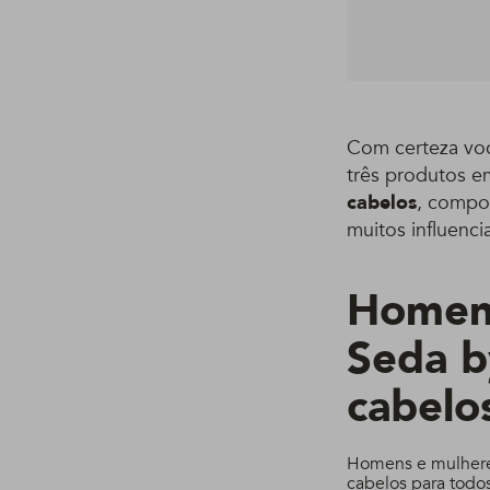
Com certeza voc
três produtos e
cabelos
,
compos
muitos influenc
Homens
Seda
b
cabelo
Homens e mulher
cabelos
para todos