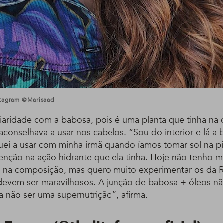
stagram @marisaad
liaridade com a babosa, pois é uma planta que tinha na 
onselhava a usar nos cabelos. “Sou do interior e lá a
ei a usar com minha irmã quando íamos tomar sol na pi
tenção na ação hidrante que ela tinha. Hoje não tenho 
 na composição, mas quero muito experimentar os da R
devem ser maravilhosos. A junção de babosa + óleos n
a não ser uma supernutrição“, afirma.