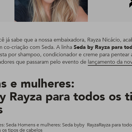
ê já sabe que a nossa embaixadora, Rayza Nicácio, aca
m co-criação com Seda. A linha
Seda
by Rayza
para tod
ta por shampoo, condicionador e creme para pentear
iadores que passaram pelo evento de
lançamento da no
 e mulheres:
y
Rayza
para todos os t
s
es: Seda
Homens e mulheres: Seda
by
by
Rayza
Rayza
para todo
 os tipos de cabelos