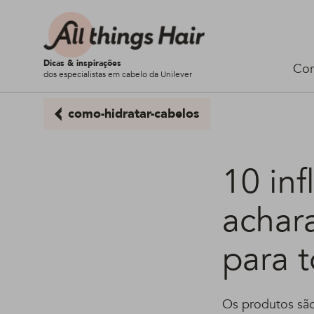
Dicas & inspirações
Cor
dos especialistas em cabelo da Unilever
como-hidratar-cabelos
10 in
achar
para t
Os produtos são