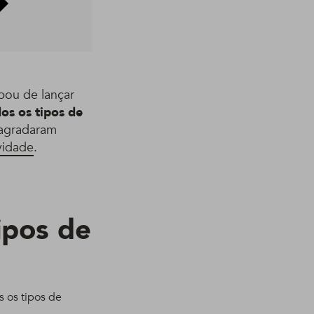
bou de lançar
os os tipos de
 agradaram
vidade
.
ipos de
s os tipos de