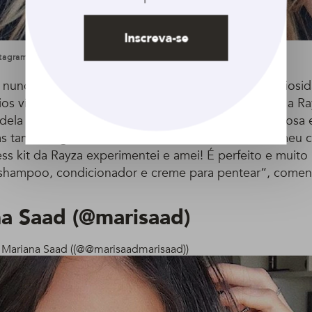
Inscreva-se
tagram @niinasecrets
e nunca usou babosa nos fios, mas sempre teve curiosid
ários vídeos de youtubers usando a planta. “Quando a Ray
dela fiquei supercuriosa e feliz. Sei que é muito famosa 
s também gostaria de saber como funcionaria no meu c
ss kit da Rayza experimentei e amei! É perfeito e muito 
 shampoo, condicionador e creme para pentear“, comen
na Saad
(
@
marisaad
)
. Mariana Saad
(
(
@
@
marisaad
marisaad
)
)