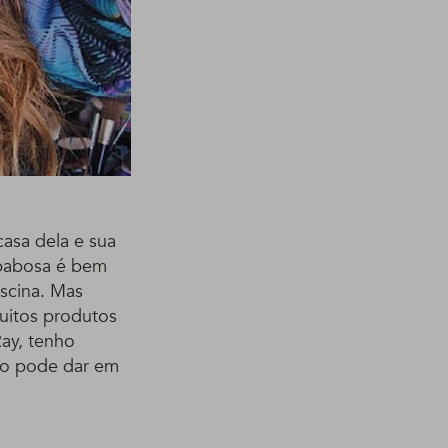
casa dela e sua
 babosa é bem
scina. Mas
muitos produtos
ay, tenho
ão pode dar em