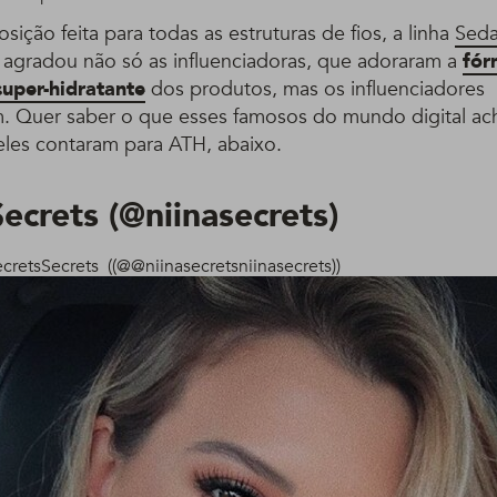
ção feita para todas as estruturas de fios, a linha
Seda
agradou não só as influenciadoras, que adoraram a
fór
uper-hidratante
dos produtos, mas os influenciadores
 Quer saber o que esses famosos do mundo digital ach
eles contaram para ATH, abaixo.
Secrets
(
@
niinasecrets
)
crets
Secrets
(
(
@
@
niinasecrets
niinasecrets
)
)