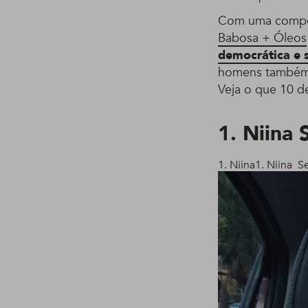
Com uma composi
Babosa + Óleos
democrática e s
homens também.
Veja o que 10 d
1. Niina
1. Niina
1. Niina
Se