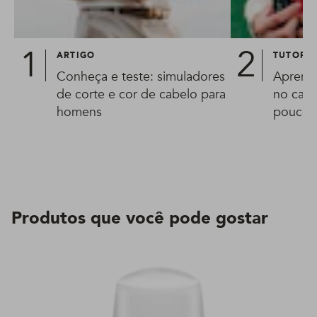
ARTIGO
TUTORIA
Conheça e teste: simuladores
Aprend
de corte e cor de cabelo para
no cabe
homens
poucos
Produtos que você pode gostar