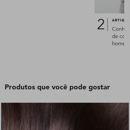
ARTIGO
Conheça
de cort
homen
Produtos que você pode gostar