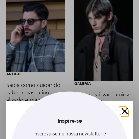
ARTIGO
Saiba como cuidar do
GALERIA
cabelo masculino
Como estilizar e cuidar
alisado e mantê-lo
do cabelo liso
saudável
masculino?
Fechar
Inspire-se
Inscreva-se na nossa newsletter e