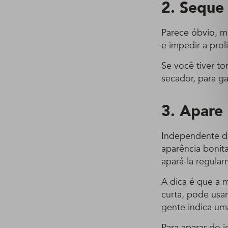
2. Seque
Parece óbvio, m
e impedir a prol
Se você tiver t
secador, para g
3. Apare
Independente do
aparência bonit
apará-la regula
A dica é que a 
curta, pode usar
gente indica um
Para aparar do 