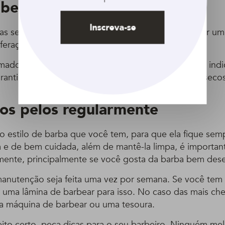
 bem a região
Inscreva-se
as secar bem a barba é muito importante para evitar um
iferação de fungos.
omado banho antes de dormir, por exemplo, a gente indi
arantir que você vá para a cama com os pelos bem secos
 os pelos regularmente
 estilo de barba que você tem, para que ela fique se
a e de bem cuidada, além de mantê-la limpa, é importa
rmente, principalmente se você gosta da barba bem des
manutenção seja feita uma vez por semana. Se você tem
 uma lâmina de barbear para isso. No caso das mais chei
a máquina de barbear ou uma tesoura.
jeito certo, peça dicas para o seu barbeiro. Ninguém me