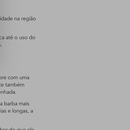
idade na região
ca até o uso do
.
mpre com uma
nte também
enhada.
 a barba mais
as e longas, a
lhor do que ele