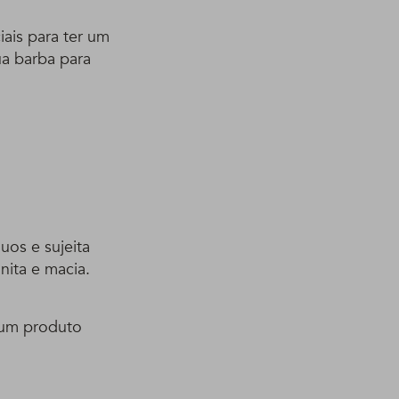
iais para ter um
ua barba para
uos e sujeita
nita e macia.
 um produto