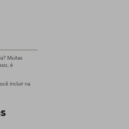
ia? Muitas
sso, é
ocê incluir na
as