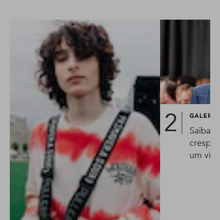
GALERIA
Saiba c
crespo 
um visua