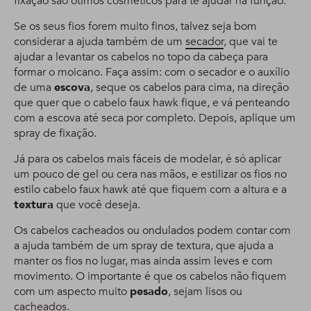
fixação são ótimos cosméticos para te ajudar na função.
Se os seus fios forem muito finos, talvez seja bom
considerar a ajuda também de um
secador
, que vai te
ajudar a levantar os cabelos no topo da cabeça para
formar o moicano. Faça assim: com o secador e o auxílio
de uma
escova
, seque os cabelos para cima, na direção
que quer que o cabelo faux hawk fique, e vá penteando
com a escova até seca por completo. Depois, aplique um
spray de fixação.
Já para os cabelos mais fáceis de modelar, é só aplicar
um pouco de gel ou cera nas mãos, e estilizar os fios no
estilo cabelo faux hawk até que fiquem com a altura e a
textura
que você deseja.
Os cabelos cacheados ou ondulados podem contar com
a ajuda também de um spray de textura, que ajuda a
manter os fios no lugar, mas ainda assim leves e com
movimento. O importante é que os cabelos não fiquem
com um aspecto muito
pesado
, sejam lisos ou
cacheados.