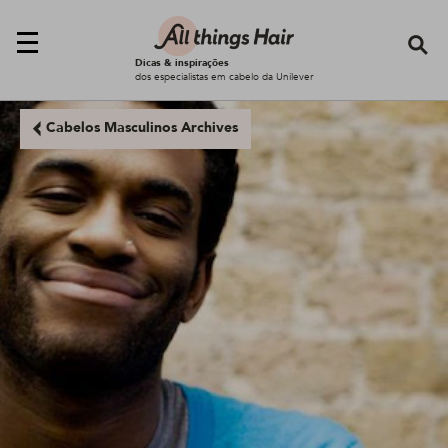
Se
Dicas & inspirações
dos especialistas em cabelo da Unilever
Cabelos Masculinos Archives