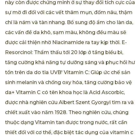
này còn được chứng minh ở sự thay đổi tích cực của
sự mờ đi đối với các vết thâm mụn, đốm nâu, thậm
chí là nám và tàn nhang. Bổ sung độ ẩm cho làn da,
các vấn đề da khô, sạm màu, không đều màu sẽ
được cải thiện nhờ Niacinamide ra tay kịp thời. E-
Resorcinol: Thẩm thấu tới 20 lớp ở tầng biểu bì,
tăng cường khả năng tự dưỡng sáng và phục hồi hư
tổn trên da do tia UVB' Vitamin C: Giúp ức chế sản
sinh melanin và chống oxy hóa, tăng cường bảo vệ
da+ Vitamin C có tên khoa học là Acid Ascorbic,
được nhà nghiên cứu Albert Szent Gyorgyi tìm ra và
chiết xuất vào năm 1928. Theo nghiên cứu, chúng
thuộc dạng Vitamin tan được trong nước, rất cần
thiết đối với cơ thể, đặc biệt tác dụng của vitamin c