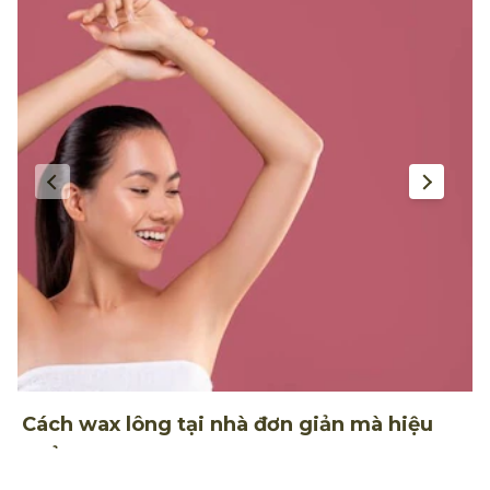
Cách wax lông tại nhà đơn giản mà hiệu
5
quả
h