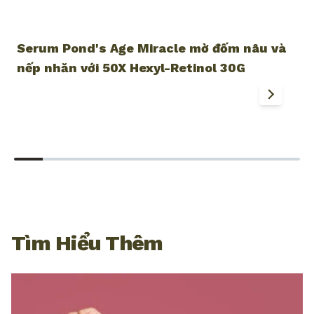
Serum Pond's Age Miracle mờ đốm nâu và
S
nếp nhăn với 50X Hexyl-Retinol 30G
n
1
Tìm Hiểu Thêm