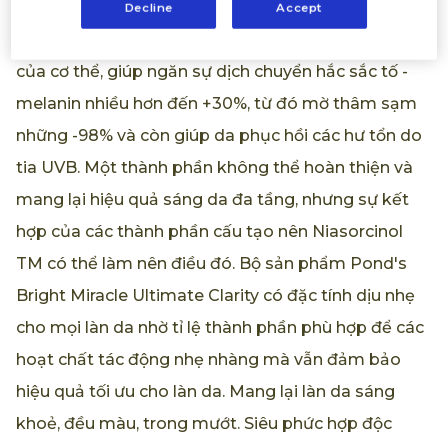
đặc biệt khi dùng vào ban đêm còn thúc đẩy +148%
Decline
Accept
hoạt động tự phục hồi tế bào - autophagy tự nhiên
của cơ thể, giúp ngăn sự dịch chuyển hắc sắc tố -
melanin nhiều hơn đến +30%, từ đó mờ thâm sạm
những -98% và còn giúp da phục hồi các hư tổn do
tia UVB. Một thành phần không thể hoàn thiện và
mang lại hiệu quả sáng da đa tầng, nhưng sự kết
hợp của các thành phần cấu tạo nên Niasorcinol
TM có thể làm nên điều đó. Bộ sản phẩm Pond's
Bright Miracle Ultimate Clarity có đặc tính dịu nhẹ
cho mọi làn da nhờ tỉ lệ thành phần phù hợp để các
hoạt chất tác động nhẹ nhàng mà vẫn đảm bảo
hiệu quả tối ưu cho làn da. Mang lại làn da sáng
khoẻ, đều màu, trong mướt. Siêu phức hợp độc