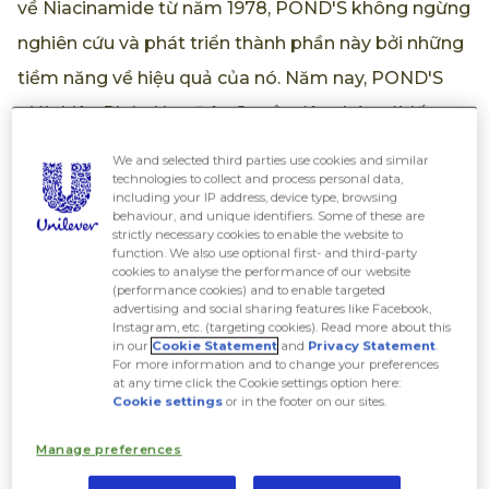
về Niacinamide từ năm 1978, POND'S không ngừng
nghiên cứu và phát triển thành phần này bởi những
tiềm năng về hiệu quả của nó. Năm nay, POND'S
giới thiệu Phức Hợp Độc Quyền đột phá mới, lấy
cảm hứng từ nghiên cứu đạt giải Nobel về Phục Hồi
We and selected third parties use cookies and similar
technologies to collect and process personal data,
Da - NIASORCINOL TM ứng dụng đầy đủ và vượt
including your IP address, device type, browsing
trội hơn về khả năng làm sáng da đa tầng đến 20
behaviour, and unique identifiers. Some of these are
strictly necessary cookies to enable the website to
lớp**. Để so sánh, NIASORCINOL TM hứa hẹn
function. We also use optional first- and third-party
cookies to analyse the performance of our website
dưỡng sáng vượt trội hơn các sản phẩm có chứa
(performance cookies) and to enable targeted
advertising and social sharing features like Facebook,
đến những 10% Niacinamide', như một giải pháp tối
Instagram, etc. (targeting cookies). Read more about this
in our
Cookie Statement
and
Privacy Statement
.
thượng cho làn da sáng đều màu, nuôi dưỡng, phục
For more information and to change your preferences
at any time click the Cookie settings option here:
hồi độ trong trẻo và mịn mướt, sáng khoẻ của làn
Cookie settings
or in the footer on our sites.
da. Tác động hiệu quả kép của Niasorcinol TM có
Manage preferences
thể tăng cường gấp 2x khả năng tự dưỡng sáng