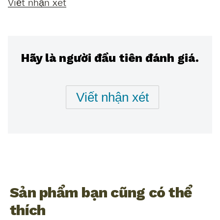
có
Viết nhận xét
xếp
hạng
nào
được
Hãy là người đầu tiên đánh giá.
gửi
cho
product
Viết nhận xét
này
Sản phẩm bạn cũng có thể
thích