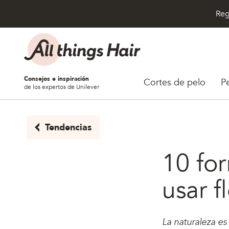
Reg
Saltar al contenido
Consejos e inspiración
Cortes de pelo
P
de los expertos de Unilever
Tendencias
10 for
usar f
La naturaleza es