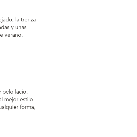
ejado, la trenza
adas y unas
de verano.
 pelo lacio,
l mejor estilo
cualquier forma,