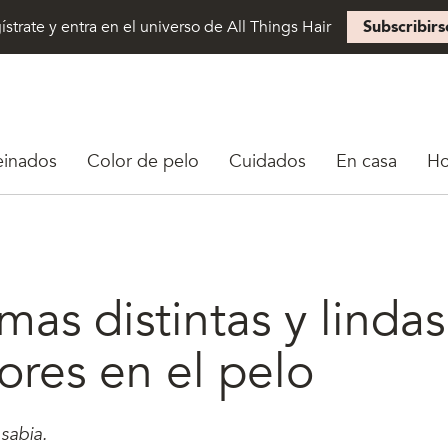
ístrate y entra en el universo de All Things Hair
Subscribirs
einados
Color de pelo
Cuidados
En casa
H
mas distintas y linda
lores en el pelo
 sabia.