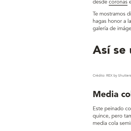
desde
coronas
e
Te mostramos die
hagas honor a l
galería de imáge
Así se 
Crédito: REX by Shutter
Media co
Este peinado con
quince, pero tam
media cola semir