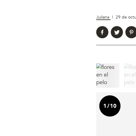
Juliana
|
29 de oct
1
/
10