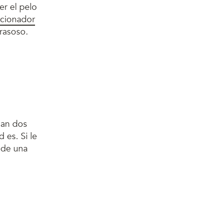
er el pelo
cionador
grasoso.
san dos
 es. Si le
 de una