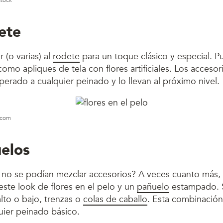
stock
ete
 (o varias) al
rodete
para un toque clásico y especial. P
como apliques de tela con flores artificiales. Los accesor
perado a cualquier peinado y lo llevan al próximo nivel.
s.com
elos
 no se podían mezclar accesorios? A veces cuanto más,
ste look de flores en el pelo y un
pañuelo
estampado. S
lto o bajo, trenzas o
colas de caballo
. Esta combinació
uier peinado básico.