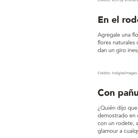
Crédito: REX by Shutter
En el rod
Agregale una flor
flores naturales 
dan un giro ines
Crédito: Indigitalimage
Con pañu
¿Quién dijo que
demostrado en e
con un rodete, a
glamour a cualq