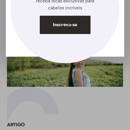
receba dicas exclusivas para
hora do banho
dicas!
cabelos incríveis
Inscreva-se
ARTIGO