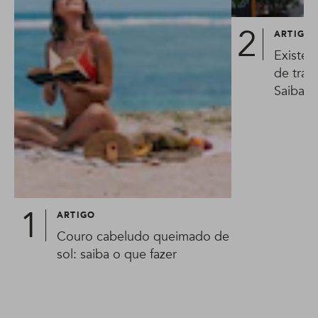
ARTIGO
Existe 
de trat
Saiba t
ARTIGO
Couro cabeludo queimado de
sol: saiba o que fazer