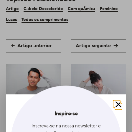
Artigo
Cabelo Descolorido
Com quÃ­mica
Feminino
Luzes
Todos os comprimentos
Artigo anterior
Artigo seguinte
ARTIGO
ARTIGO
Fechar
Inspire-se
Giz colorido para
Quer saber como
pintar o cabelo:
descolorir o cabelo
Inscreva-se na nossa newsletter e
coloração que sai na
preto? Siga essas