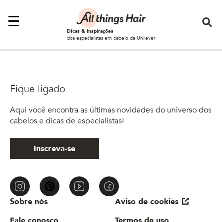
Se
Dicas & inspirações
dos especialistas em cabelo da Unilever
Fique ligado
Aqui você encontra as últimas novidades do universo dos
cabelos e dicas de especialistas!
Inscreva-se
Sobre nós
Aviso de cookies
Fale conosco
Termos de uso