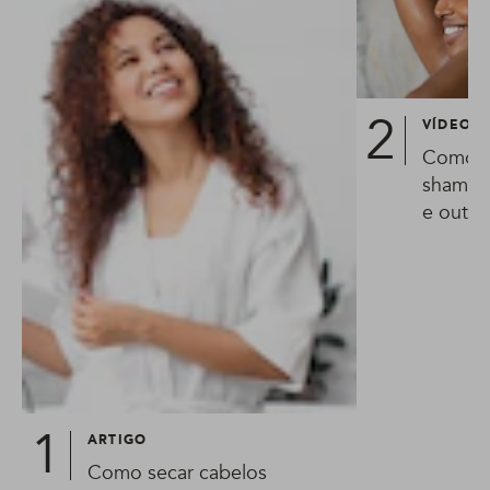
VÍDEO
Como l
shampo
e outra
ARTIGO
Como secar cabelos