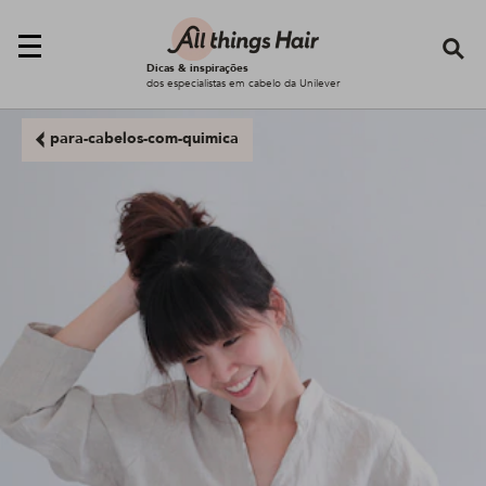
Se
Dicas & inspirações
dos especialistas em cabelo da Unilever
para-cabelos-com-quimica