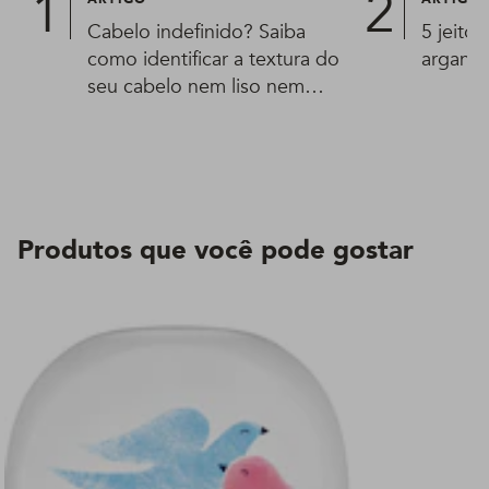
Cabelo indefinido? Saiba
5 jeito
como identificar a textura do
argan n
seu cabelo nem liso nem
cacheado
Produtos que você pode gostar