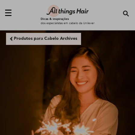
Se
Dicas & inspirações
dos especialistas em cabelo da Unilever
Produtos para Cabelo Archives