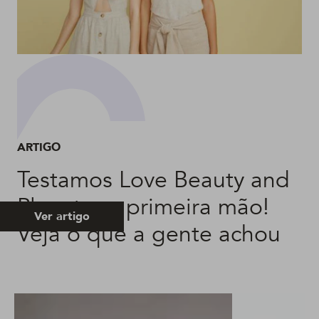
ARTIGO
Testamos Love Beauty and
Planet em primeira mão!
Ver artigo
Veja o que a gente achou