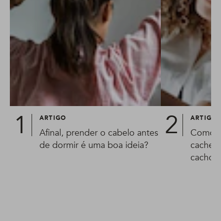
ARTIGO
ARTIGO
Afinal, prender o cabelo antes
Como d
de dormir é uma boa ideia?
cachea
cachos 