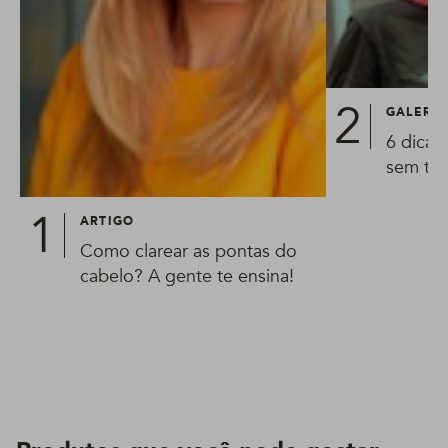
GALERIA
6 dicas
sem tin
ARTIGO
Como clarear as pontas do
cabelo? A gente te ensina!