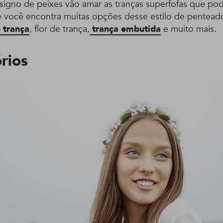
signo de peixes vão amar as tranças superfofas que po
ite você encontra muitas opções desse estilo de pentead
 trança
, flor de trança,
trança embutida
e muito mais.
órios