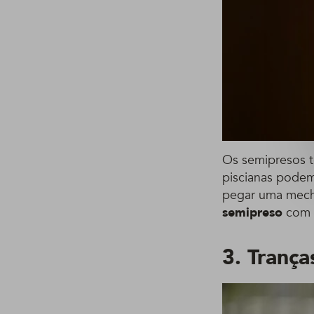
Os semipresos t
piscianas podem
pegar uma mecha
semipreso
com 
3. Trança