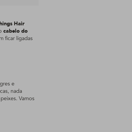
Things Hair
 o
cabelo do
 ficar ligadas
egres e
icas, nada
 peixes. Vamos