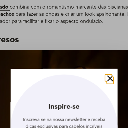
lado
combina com o romantismo marcante das piscianas
cachos
para fazer as ondas e criar um look apaixonante.
ador para facilitar e fixar o aspecto ondulado.
resos
Fechar
Inspire-se
Inscreva-se na nossa newsletter e receba
dicas exclusivas para cabelos incríveis