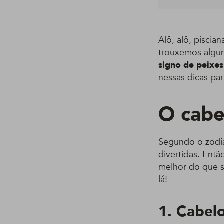
Alô, alô, pisci
trouxemos algum
signo de peixes
nessas dicas par
O cabe
Segundo o zodíac
divertidas. Entã
melhor do que s
lá!
1. Cabel