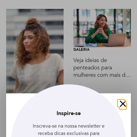
GALERIA
Veja ideias de
penteados para
mulheres com mais de
40
TUTORIAL
Meio-coque alto:
Fechar
Inspire-se
aprenda de uma vez
por todas
Inscreva-se na nossa newsletter e
receba dicas exclusivas para