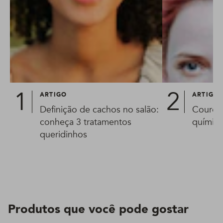
ARTIGO
ARTIGO
Definição de cachos no salão:
Couro c
conheça 3 tratamentos
química
queridinhos
Produtos que você pode gostar