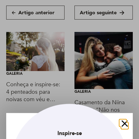
Artigo anterior
Artigo seguinte
GALERIA
Conheça e inspire-se:
4 penteados para
GALERIA
noivas com véu e
Casamento da Niina
grinalda
Secrets: “Não nos
desgrudamos mais
desde o primeiro dia
Fechar
que a gente saiu”
Inspire-se