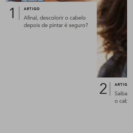
ARTIGO
Afinal, descolorir o cabelo
depois de pintar é seguro?
ARTIGO
Saiba o
o cabe