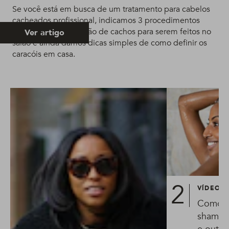
Se você está em busca de um tratamento para cabelos
cacheados profissional, indicamos 3 procedimentos
diferentes de definição de cachos para serem feitos no
Ver artigo
salão e ainda damos dicas simples de como definir os
caracóis em casa.
VÍDEO
Como l
shampo