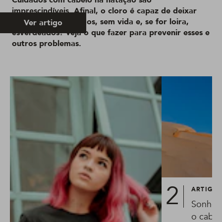
imprescindíveis. Afinal, o cloro é capaz de deixar
seus fios desidratados, sem vida e, se for loira,
Ver artigo
esverdeados! Veja o que fazer para prevenir esses e
outros problemas.
ARTIGO
Sonhou
o cabel