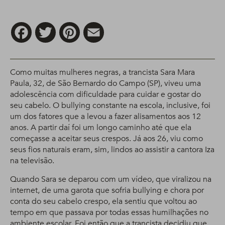
Facebook
Twitter
Pinterest
Email
Como muitas mulheres negras, a trancista Sara Mara
Paula, 32, de São Bernardo do Campo (SP), viveu uma
adolescência com dificuldade para cuidar e gostar do
seu cabelo. O bullying constante na escola, inclusive, foi
um dos fatores que a levou a fazer alisamentos aos 12
anos. A partir daí foi um longo caminho até que ela
começasse a aceitar seus crespos. Já aos 26, viu como
seus fios naturais eram, sim, lindos ao assistir a cantora Iza
na televisão.
Quando Sara se deparou com um vídeo, que viralizou na
internet, de uma garota que sofria bullying e chora por
conta do seu cabelo crespo, ela sentiu que voltou ao
tempo em que passava por todas essas humilhações no
ambiente escolar. Foi então que a trancista decidiu que