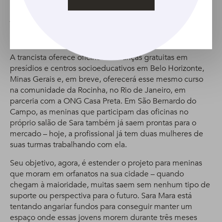
também criou o Projeto Rapunzel em 2014 para ajudar
jovens e mulheres em situação de vulnerabilidade social
tanto em sua cidade, São Bernardo do Campo, quanto
fora dela.
A trancista oferece oficinas de tranças gratuitas em
presídios e centros socioeducativos em Belo Horizonte,
Minas Gerais e, em breve, oferecerá esse mesmo curso
na comunidade da Rocinha, no Rio de Janeiro, em
parceria com a ONG Casa Preta. Em São Bernardo do
Campo, as meninas que participam das oficinas no
próprio salão de Sara também já saem prontas para o
mercado – hoje, a profissional já tem duas mulheres de
suas turmas trabalhando com ela.
Seu objetivo, agora, é estender o projeto para meninas
que moram em orfanatos na sua cidade – quando
chegam à maioridade, muitas saem sem nenhum tipo de
suporte ou perspectiva para o futuro. Sara Mara está
tentando angariar fundos para conseguir manter um
espaço onde essas jovens morem durante três meses