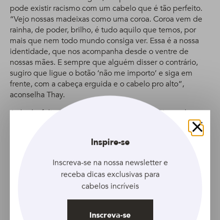
pode existir racismo com um cabelo que é tão perfeito.
“Vejo nossas madeixas como uma coroa. Coroa vem de
rainha, de poder, brilho, é tudo aquilo que temos, por
mais que nem todo mundo consiga ver. Essa é a nossa
identidade, que nos acompanha desde o ventre de
nossas mães. E sempre que alguém disser o contrário,
sugiro que ligue o botão ‘não me importo’ e siga em
frente, com a cabeça erguida e o cabelo pro alto”,
aconselha Thay.
A dupla, felizmente, mantém contato até hoje e sabem
que sempre podem contar uma com a outra. “Estamos
longe, mas ao mesmo tempo muito perto”, finaliza Sara.
Fechar
Inspire-se
<3
Inscreva-se na nossa newsletter e
*Projeto Rapunzel: apoie o trabalho de
receba dicas exclusivas para
mulheres negras!
cabelos incríveis
Além da admirável iniciativa de Sara procurar Thay para
Inscreva-se
trançar seu cabelo após ver seu vídeo na internet, ela