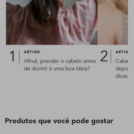
ARTIGO
ARTIGO
Afinal, prender o cabelo antes
Cabelo 
de dormir é uma boa ideia?
depois 
dicas p
proble
Produtos que você pode gostar