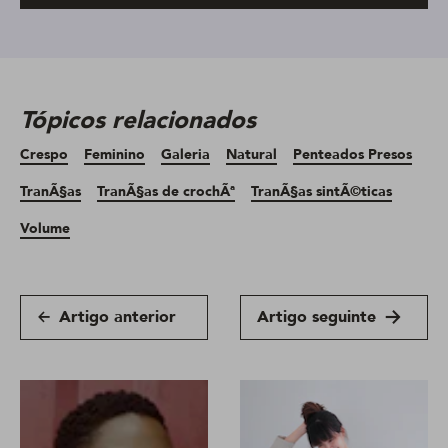
Tópicos relacionados
Crespo
Feminino
Galeria
Natural
Penteados Presos
TranÃ§as
TranÃ§as de crochÃª
TranÃ§as sintÃ©ticas
Volume
Artigo anterior
Artigo seguinte