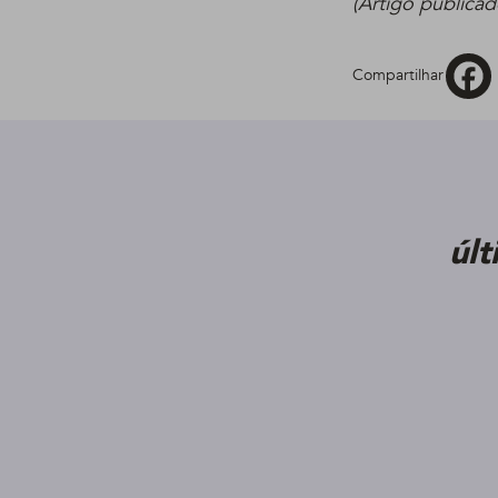
(Artigo publica
Compartilhar
úl