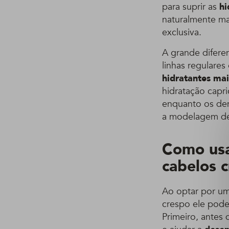
para suprir as
hi
naturalmente ma
exclusiva.
A grande difere
linhas regulare
hidratantes ma
hidratação capr
enquanto os dem
a modelagem d
Como usa
cabelos 
Ao optar por um
crespo ele pode
Primeiro, antes