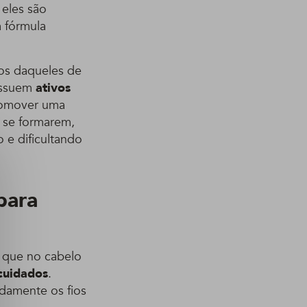
 eles são
 fórmula
pos daqueles de
possuem
ativos
romover uma
s se formarem,
e dificultando
para
a que no cabelo
 cuidados
.
ndamente os fios