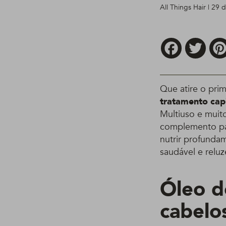
All Things Hair | 29
Facebook
Twitt
Que atire o pri
tratamento capi
Multiuso e muito
complemento par
nutrir profundam
saudável e reluz
Óleo d
cabelo