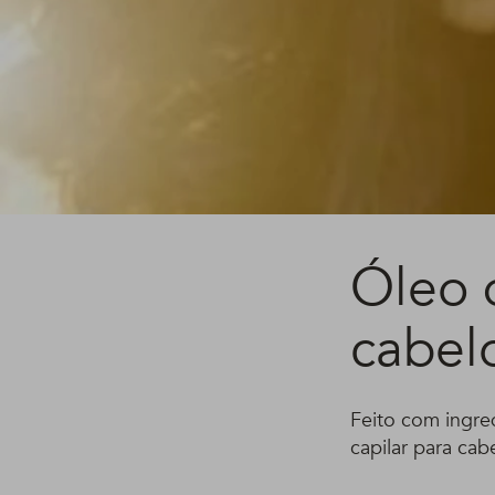
Óleo 
cabel
Feito com ingre
capilar para cab