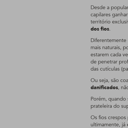
Desde a popular
capilares ganha
território exclu
dos fios
.
Diferentemente
mais naturais, 
estarem cada ve
de penetrar pro
das cutículas (pa
Ou seja, são co
danificados
, nã
Porém, quando s
prateleira do s
Os fios crespos 
ultimamente, já