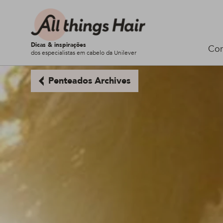
Dicas & inspirações
Cor
dos especialistas em cabelo da Unilever
Penteados Archives