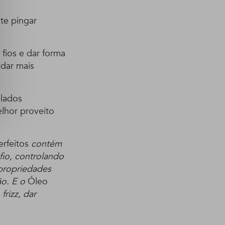
te pingar
 fios e dar forma
 dar mais
ulados
elhor proveito
rfeitos
contém
fio, controlando
 propriedades
ão. E o
Óleo
frizz, dar