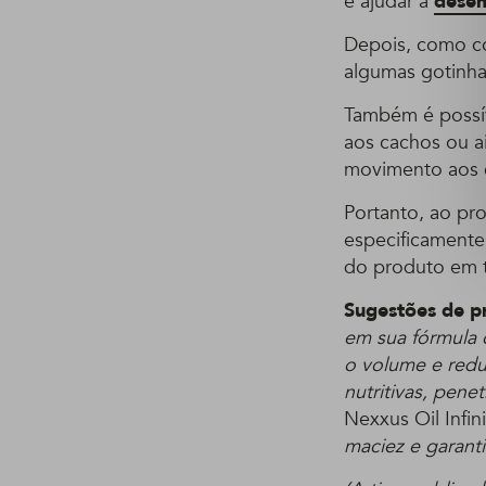
e ajudar a
dese
Depois, como c
algumas gotinha
Também é possív
aos cachos ou a
movimento aos 
Portanto, ao pro
especificamente 
do produto em t
Sugestões de p
em sua fórmula c
o volume e reduz
nutritivas, pene
Nexxus Oil Infin
maciez e garant