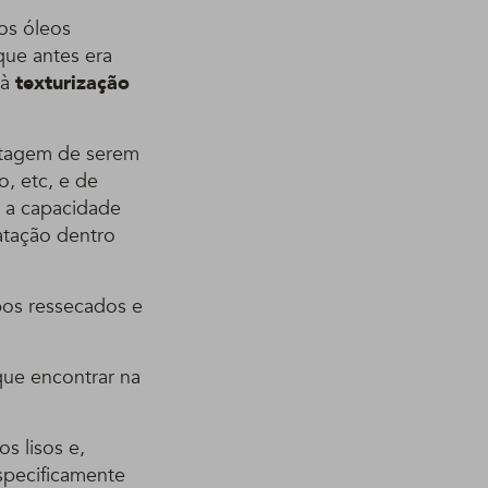
os óleos
que antes era
 à
texturização
ntagem de serem
, etc, e de
 a capacidade
atação dentro
pos ressecados e
que encontrar na
s lisos e,
specificamente