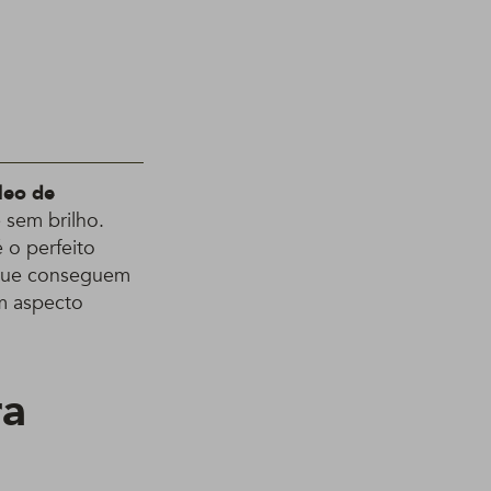
leo de
 sem brilho.
 o perfeito
 que conseguem
om aspecto
ra