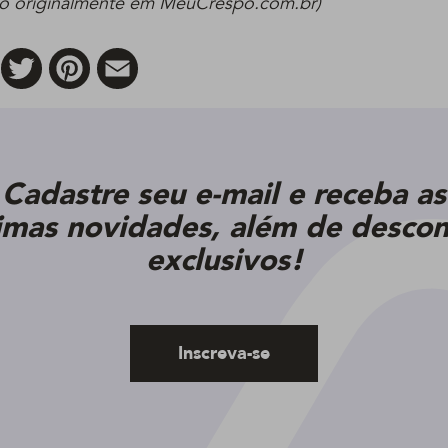
do originalmente em MeuCrespo.com.br)
Facebook
Twitter
Pinterest
Email
Cadastre seu e-mail e receba as
timas novidades, além de descon
exclusivos!
Inscreva-se