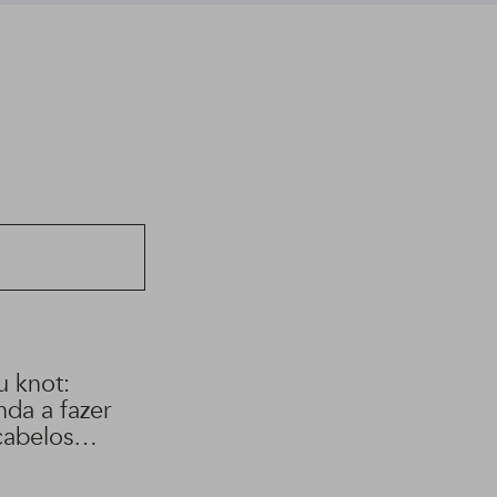
u knot:
nda a fazer
cabelos
pos