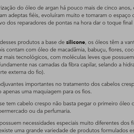
ização do óleo de argan há pouco mais de cinco anos, 
ram adeptas fiéis, evoluíram muito e tomaram o espaço 
sivo dos reparadores de pontas na hora dar o toque final
 desses produtos a base de
silicone
, os óleos têm a va
pois contam com óleo de macadâmia, babuçu, flores, coco
z mais tecnológicos, com moléculas leves que possuem
fundamente nas camadas da fibra capilar, selando a hidr
rte externa do fio).
adjuvantes importantes no tratamento dos cabelos cres
o apenas uma maquiagem para os fios.
e tem cabelo crespo não basta pegar o primeiro óleo 
upermercado ou da perfumaria.
possuem necessidades especiais muito diferentes dos fio
 existe uma grande variedade de produtos formulados e