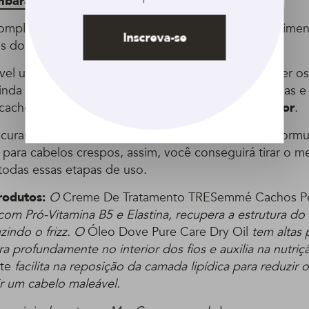
mbaraçar
.
omplemento para os
cremes de tratamento
(experimen
Inscreva-se
s do seu óleo favorito na máscara escolhida).
el usá-lo antes do
creme de pentear
para fortalecer os
inda com os cabelos já secos, para separar as mechas e
cachos depois de uma
fitagem
ou do uso do
difusor
.
curar por um óleo capilar, prefira aqueles que são form
para cabelos crespos, assim, você conseguirá tirar o m
odas essas etapas de uso.
rodutos:
O
Creme De Tratamento TRESemmé Cachos Pe
om Pró-Vitamina B5 e Elastina, recupera a estrutura do 
indo o frizz. O
Óleo Dove Pure Care Dry Oil
tem altas
tra profundamente no interior dos fios e auxilia na nutriç
ite
facilita na reposição da camada lipídica para reduzir o 
ir um cabelo maleável.