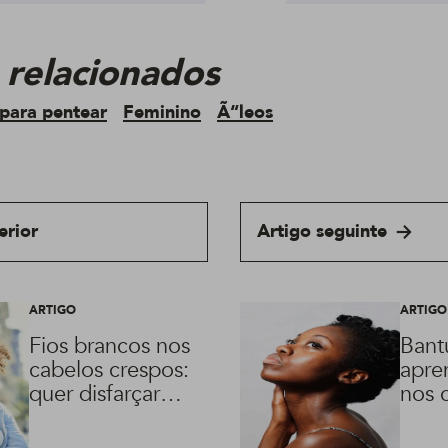
 relacionados
para pentear
Feminino
Ã“leos
erior
Artigo seguinte
ARTIGO
ARTIGO
Fios brancos nos
Bant
cabelos crespos:
apre
quer disfarçar?
nos 
Aprenda como
cres