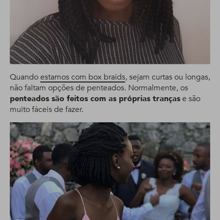
Quando
estamos com box braids
, sejam curtas ou longas,
não faltam opções de penteados. Normalmente, os
penteados são feitos com as próprias tranças
e são
muito fáceis de fazer.