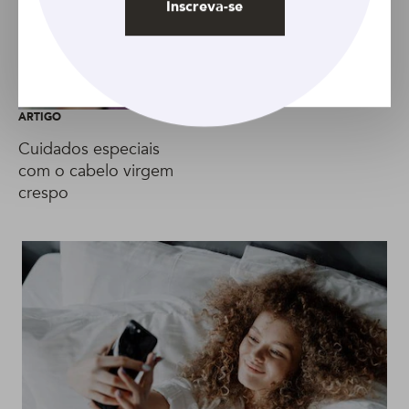
Crescimento capilar:
Inscreva-se
truques para fazer o
cabelo crespo parecer
maior
ARTIGO
Cuidados especiais
com o cabelo virgem
crespo