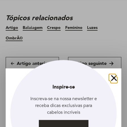
Tópicos relacionados
Artigo
Balaiagem
Crespo
Feminino
Luzes
OmbrÃ©
Artigo anterior
Artigo seguinte
Fechar
Inspire-se
Inscreva-se na nossa newsletter e
receba dicas exclusivas para
cabelos incríveis
ARTIGO