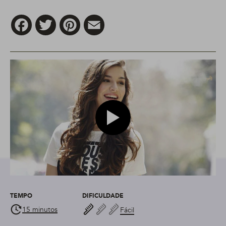
Facebook
Twitter
Pinterest
Email
Play video modelo de como faz
TEMPO
DIFICULDADE
15 minutos
Fácil