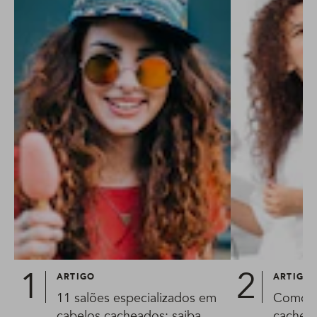
ARTIGO
ARTIGO
11 salões especializados em
Como s
cabelos cacheados: saiba
cachead