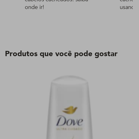
onde ir!
usando
Produtos que você pode gostar