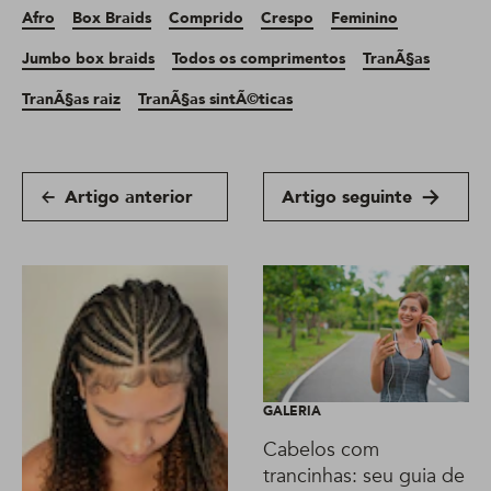
Afro
Box Braids
Comprido
Crespo
Feminino
Jumbo box braids
Todos os comprimentos
TranÃ§as
TranÃ§as raiz
TranÃ§as sintÃ©ticas
Artigo anterior
Artigo seguinte
GALERIA
Cabelos com
trancinhas: seu guia de