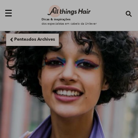
Se
Dicas & inspirações
dos especialistas em cabelo da Unilever
Penteados Archives