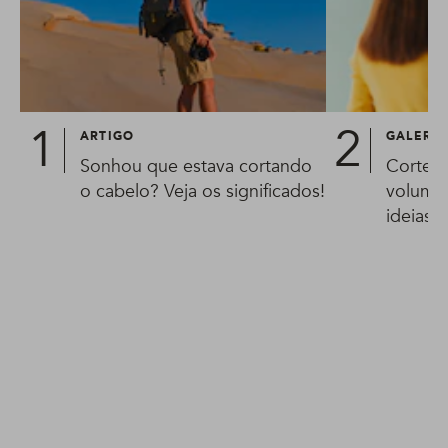
ARTIGO
GALERIA
Sonhou que estava cortando
Corte i
o cabelo? Veja os significados!
volumos
ideias