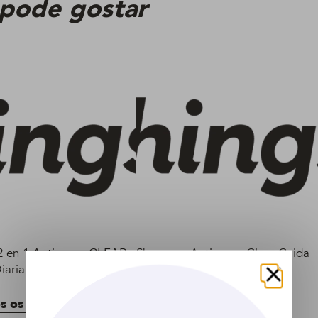
 pode gostar
 en 1 Anticaspa CLEAR
Shampoo Anticaspa Clear Caida
iaria 200 ml
Control 400 ml
Fechar
s os produtos
Veja todos os produtos