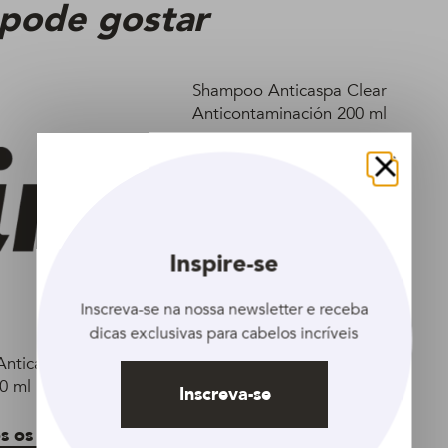
 pode gostar
Shampoo Anticaspa Clear
Anticontaminación 200 ml
Veja todos os produtos
Fechar
Inspire-se
Inscreva-se na nossa newsletter e receba
dicas exclusivas para cabelos incríveis
nticaspa Clear Caida
0 ml
Inscreva-se
s os produtos